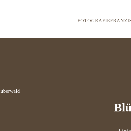
FOTOGRAFIE
FRANZI
auberwald
Blü
Liefe