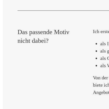
Das passende Motiv
Ich erst
nicht dabei?
als
als 
als 
als 
Von der
biete i
Angebot