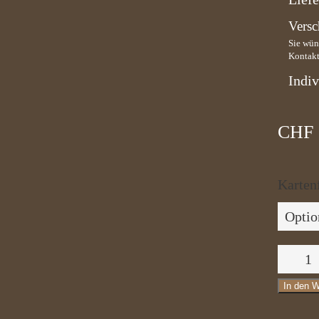
Versc
Sie wün
Kontakt
Indiv
CHF
Karten
Blüten
010
In den 
Menge