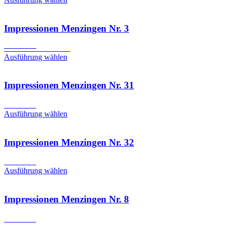
Impressionen Menzingen Nr. 3
Ursprünglicher
Aktueller
CHF
2.50
CHF
1.50
Preis
Preis
Ausführung wählen
war:
ist:
CHF 2.50
CHF 1.50.
Impressionen Menzingen Nr. 31
CHF
6.90
Ausführung wählen
Impressionen Menzingen Nr. 32
CHF
6.90
Ausführung wählen
Impressionen Menzingen Nr. 8
CHF
6.90