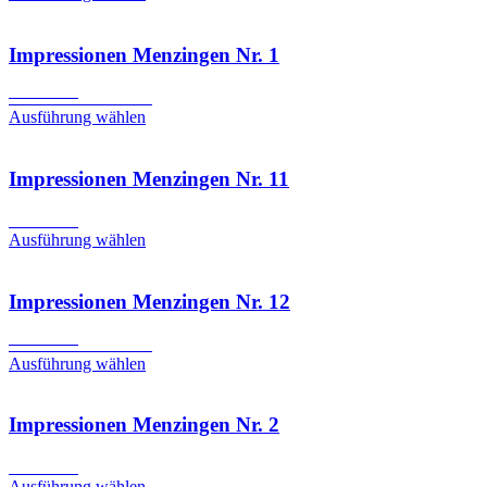
Impressionen Menzingen Nr. 1
Ursprünglicher
Aktueller
CHF
6.90
CHF
3.90
Preis
Preis
Ausführung wählen
war:
ist:
CHF 6.90
CHF 3.90.
Impressionen Menzingen Nr. 11
CHF
6.90
Ausführung wählen
Impressionen Menzingen Nr. 12
Ursprünglicher
Aktueller
CHF
6.90
CHF
3.90
Preis
Preis
Ausführung wählen
war:
ist:
CHF 6.90
CHF 3.90.
Impressionen Menzingen Nr. 2
CHF
6.90
Ausführung wählen