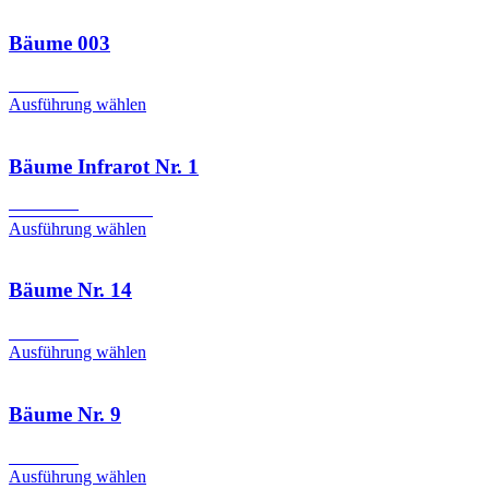
Bäume 003
CHF
6.90
Ausführung wählen
Bäume Infrarot Nr. 1
Ursprünglicher
Aktueller
CHF
6.90
CHF
3.90
Preis
Preis
Ausführung wählen
war:
ist:
CHF 6.90
CHF 3.90.
Bäume Nr. 14
CHF
6.90
Ausführung wählen
Bäume Nr. 9
CHF
6.90
Ausführung wählen