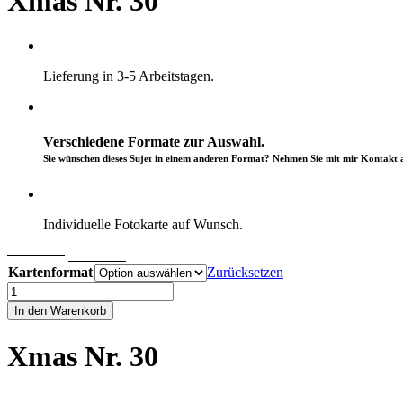
Xmas Nr. 30
Lieferung in 3-5 Arbeitstagen.
Verschiedene Formate zur Auswahl.
Sie wünschen dieses Sujet in einem anderen Format? Nehmen Sie mit mir Kontakt a
Individuelle Fotokarte auf Wunsch.
Ursprünglicher
Aktueller
CHF
4.50
CHF
2.50
Preis
Preis
Kartenformat
Zurücksetzen
war:
ist:
Xmas
CHF 4.50
CHF 2.50.
Nr.
In den Warenkorb
30
Menge
Xmas Nr. 30