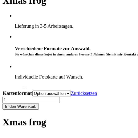
Xmas frog
Lieferung in 3-5 Arbeitstagen.
Verschiedene Formate zur Auswahl.
Sie wünschen dieses Sujet in einem anderen Format? Nehmen Sie mit mir Kontakt a
Individuelle Fotokarte auf Wunsch.
Preisspanne:
CHF
2.50
–
CHF
3.90
CHF 2.50
Kartenformat
Zurücksetzen
bis
Xmas
CHF 3.90
frog
In den Warenkorb
Menge
Xmas frog