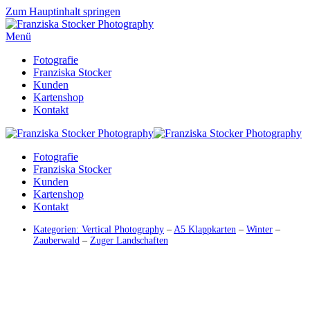
Zum Hauptinhalt springen
Menü
Fotografie
Franziska Stocker
Kunden
Kartenshop
Kontakt
Fotografie
Franziska Stocker
Kunden
Kartenshop
Kontakt
Kategorien:
Vertical Photography
–
A5 Klappkarten
–
Winter
–
Zauberwald
–
Zuger Landschaften