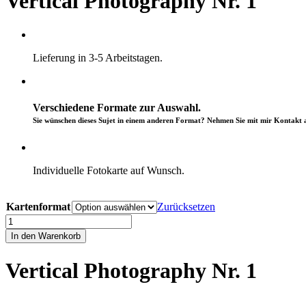
Vertical Photography Nr. 1
Lieferung in 3-5 Arbeitstagen.
Verschiedene Formate zur Auswahl.
Sie wünschen dieses Sujet in einem anderen Format? Nehmen Sie mit mir Kontakt a
Individuelle Fotokarte auf Wunsch.
CHF
6.90
Kartenformat
Zurücksetzen
Vertical
Photography
In den Warenkorb
Nr.
1
Vertical Photography Nr. 1
Menge