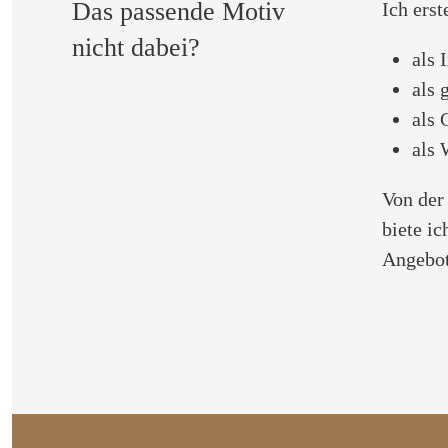
Das passende Motiv
Ich erst
nicht dabei?
als
als 
als 
als 
Von der
biete i
Angebot