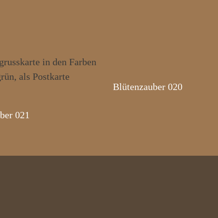
Blütenzauber 020
ber 021