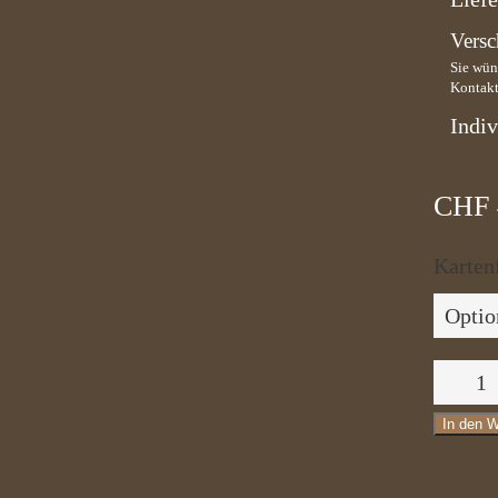
Versc
Sie wün
Kontakt
Indiv
CHF
Karten
Genuss
009
In den 
Menge